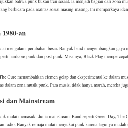
jukkan bahwa punk bukan tren sesaat. Ia menjadi bagian dari zona musi
yang berbicara pada realitas sosial masing-masing. Ini memperkaya ide
 1980-an
ulai mengalami perubahan besar. Banyak band mengembangkan gaya m
eperti hardcore punk dan post-punk. Misalnya, Black Flag mempercep
n The Cure menambahkan elemen gelap dan eksperimental ke dalam musi
as dalam zona musik punk. Para musisi tidak hanya marah, mereka juga r
asi dan Mainstream
nk mulai memasuki dunia mainstream. Band seperti Green Day, The O
an radio. Banyak remaja mulai menyukai punk karena lagunya mudah d