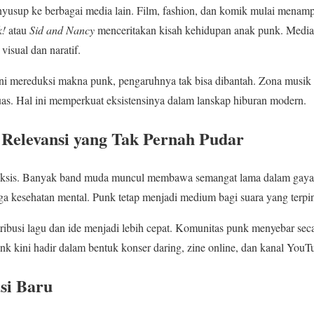
yusup ke berbagai media lain. Film, fashion, dan komik mulai menamp
k!
atau
Sid and Nancy
menceritakan kisah kehidupan anak punk. Media 
visual dan naratif.
ni mereduksi makna punk, pengaruhnya tak bisa dibantah. Zona musik
as. Hal ini memperkuat eksistensinya dalam lanskap hiburan modern.
Relevansi yang Tak Pernah Pudar
ap eksis. Banyak band muda muncul membawa semangat lama dalam gay
ngga kesehatan mental. Punk tetap menjadi medium bagi suara yang terpi
ribusi lagu dan ide menjadi lebih cepat. Komunitas punk menyebar secar
nk kini hadir dalam bentuk konser daring, zine online, dan kanal You
si Baru