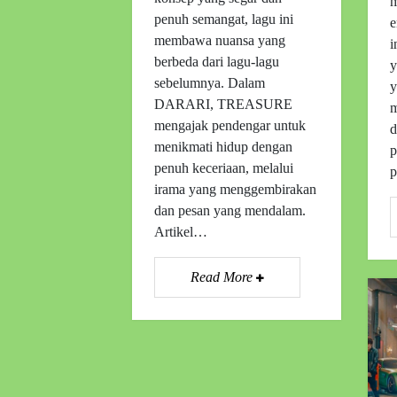
m
penuh semangat, lagu ini
e
membawa nuansa yang
i
berbeda dari lagu-lagu
y
sebelumnya. Dalam
y
DARARI, TREASURE
m
mengajak pendengar untuk
d
menikmati hidup dengan
p
penuh keceriaan, melalui
p
irama yang menggembirakan
dan pesan yang mendalam.
Artikel…
Read More