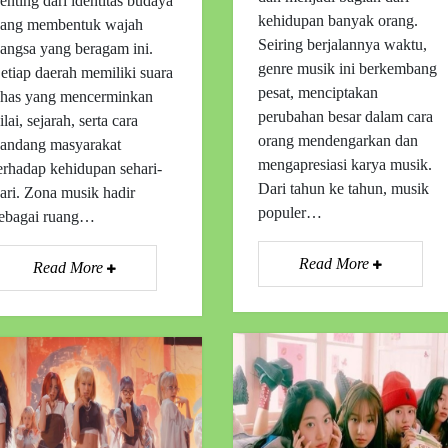
enting dari identitas budaya
kehidupan banyak orang.
ang membentuk wajah
Seiring berjalannya waktu,
angsa yang beragam ini.
genre musik ini berkembang
etiap daerah memiliki suara
pesat, menciptakan
has yang mencerminkan
perubahan besar dalam cara
ilai, sejarah, serta cara
orang mendengarkan dan
andang masyarakat
mengapresiasi karya musik.
erhadap kehidupan sehari-
Dari tahun ke tahun, musik
ari. Zona musik hadir
populer…
ebagai ruang…
Read More
Read More