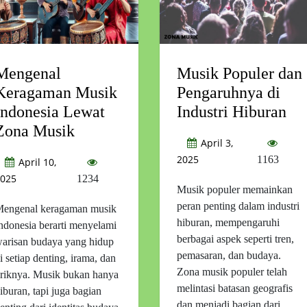
Mengenal
Musik Populer dan
Keragaman Musik
Pengaruhnya di
Indonesia Lewat
Industri Hiburan
Zona Musik
April 3,
2025
1163
April 10,
025
1234
Musik populer memainkan
peran penting dalam industri
engenal keragaman musik
hiburan, mempengaruhi
ndonesia berarti menyelami
berbagai aspek seperti tren,
arisan budaya yang hidup
pemasaran, dan budaya.
i setiap denting, irama, dan
Zona musik populer telah
iriknya. Musik bukan hanya
melintasi batasan geografis
iburan, tapi juga bagian
dan menjadi bagian dari