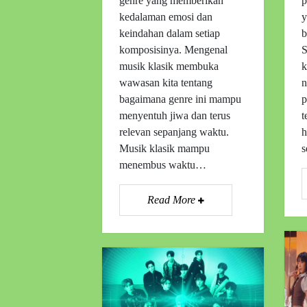
genre yang memberikan
p
kedalaman emosi dan
y
keindahan dalam setiap
b
komposisinya. Mengenal
S
musik klasik membuka
k
wawasan kita tentang
n
bagaimana genre ini mampu
p
menyentuh jiwa dan terus
t
relevan sepanjang waktu.
h
Musik klasik mampu
s
menembus waktu…
Read More