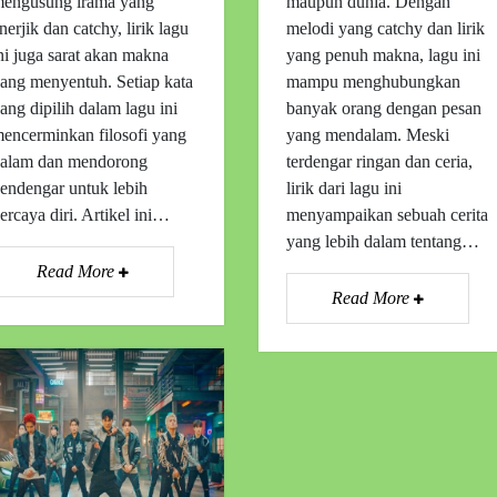
engusung irama yang
maupun dunia. Dengan
nerjik dan catchy, lirik lagu
melodi yang catchy dan lirik
ni juga sarat akan makna
yang penuh makna, lagu ini
ang menyentuh. Setiap kata
mampu menghubungkan
ang dipilih dalam lagu ini
banyak orang dengan pesan
encerminkan filosofi yang
yang mendalam. Meski
alam dan mendorong
terdengar ringan dan ceria,
endengar untuk lebih
lirik dari lagu ini
ercaya diri. Artikel ini…
menyampaikan sebuah cerita
yang lebih dalam tentang…
Read More
Read More