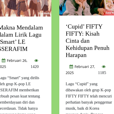
‘Cupid’ FIFTY
Makna Mendalam
FIFTY: Kisah
dalam Lirik Lagu
Cinta dan
‘Smart’ LE
Kehidupan Penuh
SSERAFIM
Harapan
Februari 26,
025
Februari 27,
1420
2025
1185
agu “Smart” yang dirilis
leh grup K-pop LE
Lagu “Cupid” yang
SSERAFIM memberikan
dibawakan oleh grup K-pop
ebuah pesan kuat tentang
FIFTY FIFTY telah mencuri
emberdayaan diri dan
perhatian banyak penggemar
ecerdasan. Tidak hanya
musik, baik di Korea