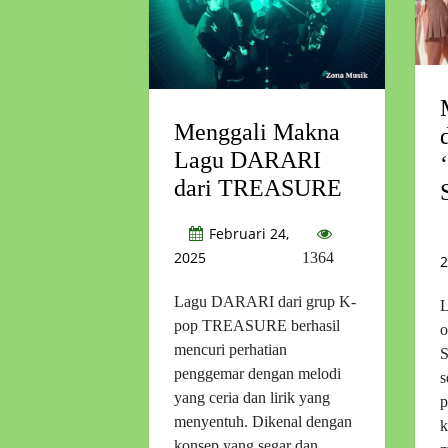
Menggali Makna
Lagu DARARI
dari TREASURE
Februari 24,
2025
1364
2
Lagu DARARI dari grup K-
L
pop TREASURE berhasil
o
mencuri perhatian
penggemar dengan melodi
s
yang ceria dan lirik yang
p
menyentuh. Dikenal dengan
k
konsep yang segar dan