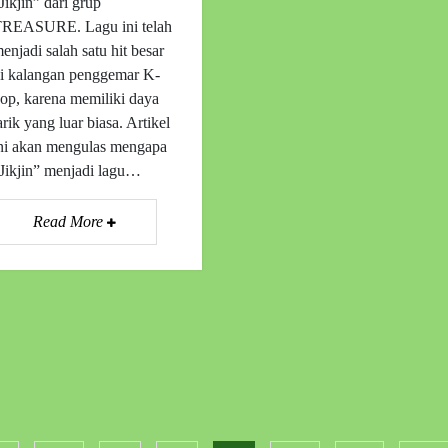
Jikjin” dari grup
REASURE. Lagu ini telah
enjadi salah satu hit besar
i kalangan penggemar K-
op, karena memiliki daya
arik yang luar biasa. Artikel
ni akan mengulas mengapa
Jikjin” menjadi lagu…
Read More