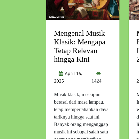
Mengenal Musik
Klasik: Mengapa
Tetap Relevan
hingga Kini
April 16,
2025
2
1424
Musik klasik, meskipun
M
berasal dari masa lampau,
I
tetap mempertahankan daya
w
tariknya hingga saat ini.
d
Banyak orang menganggap
l
musik ini sebagai salah satu
h