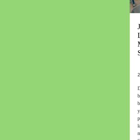
2
D
b
b
y
p
l
m