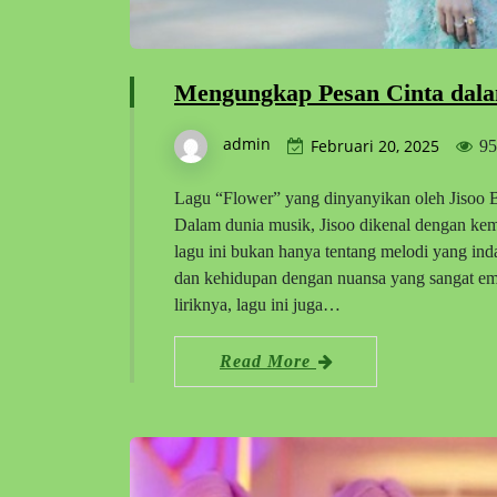
Mengungkap Pesan Cinta dala
admin
Februari 20, 2025
95
Lagu “Flower” yang dinyanyikan oleh Jis
Dalam dunia musik, Jisoo dikenal dengan k
lagu ini bukan hanya tentang melodi yang ind
dan kehidupan dengan nuansa yang sangat em
liriknya, lagu ini juga…
Read More