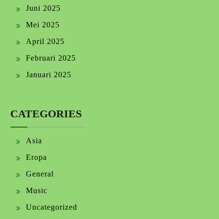
Juni 2025
Mei 2025
April 2025
Februari 2025
Januari 2025
CATEGORIES
Asia
Eropa
General
Music
Uncategorized