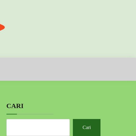
CARI
Cari