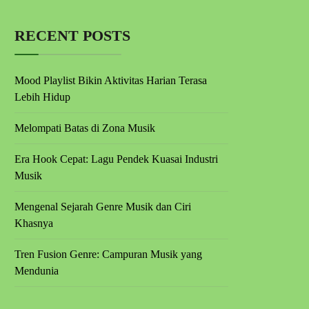
RECENT POSTS
Mood Playlist Bikin Aktivitas Harian Terasa
Lebih Hidup
Melompati Batas di Zona Musik
Era Hook Cepat: Lagu Pendek Kuasai Industri
Musik
Mengenal Sejarah Genre Musik dan Ciri
Khasnya
Tren Fusion Genre: Campuran Musik yang
Mendunia