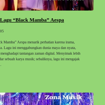
k Lagu “Black Mamba” Aespa
05
 Mamba” Aespa menarik perhatian karena irama,
ya. Lagu ini menggabungkan dunia maya dan nyata,
 menghadapi tantangan zaman digital. Menyimak lebih
ar sebuah karya musik; sebaliknya, lagu ini mengajak
…