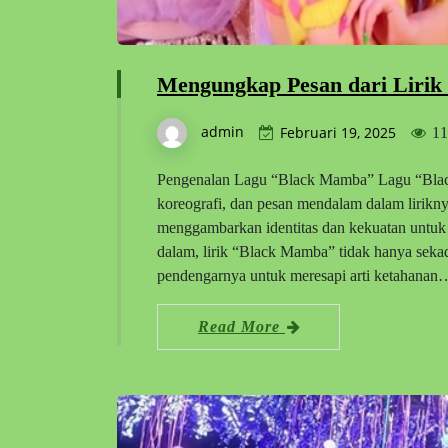
Mengungkap Pesan dari Liri
admin
Februari 19, 2025
11
Pengenalan Lagu “Black Mamba” Lagu “Black
koreografi, dan pesan mendalam dalam lirikn
menggambarkan identitas dan kekuatan untuk
dalam, lirik “Black Mamba” tidak hanya sekad
pendengarnya untuk meresapi arti ketahanan
Read More