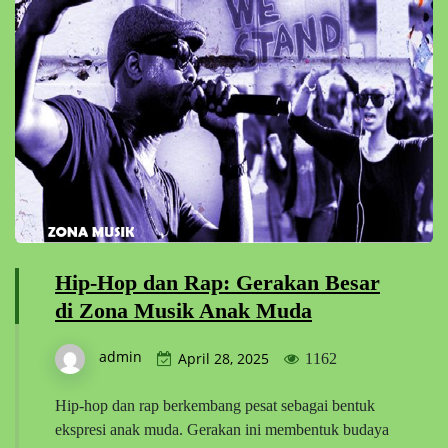
Hip-Hop dan Rap: Gerakan Besar
di Zona Musik Anak Muda
admin
April 28, 2025
1162
Hip-hop dan rap berkembang pesat sebagai bentuk
ekspresi anak muda. Gerakan ini membentuk budaya