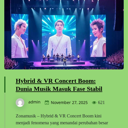
Hybrid & VR Concert Boom:
Dunia Musik Masuk Fase Stabil
admin
November 27, 2025
621
Zonamusik – Hybrid & VR Concert Boom kini
menjadi fenomena yang menandai perubahan besar