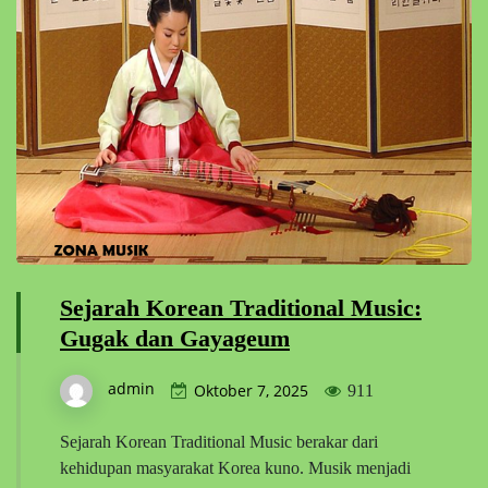
Sejarah Korean Traditional Music:
Gugak dan Gayageum
admin
Oktober 7, 2025
911
Sejarah Korean Traditional Music berakar dari
kehidupan masyarakat Korea kuno. Musik menjadi