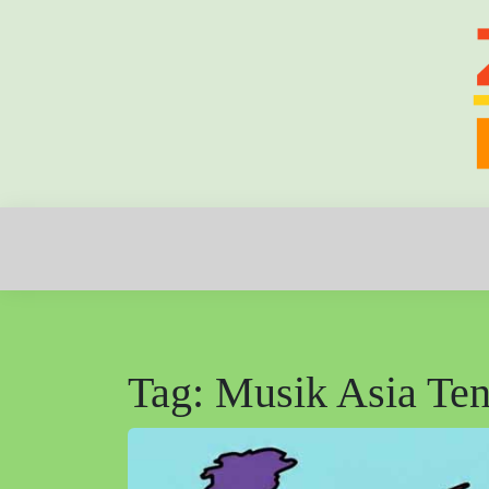
Skip
to
content
Zona Musik: Tempat Nada Bertemu Jiwa
ZONA MUSI
Tag:
Musik Asia Te