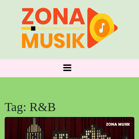
Skip
to
content
Zona Musik: Tempat Nada Bertemu Jiwa!
ZONA MUSIK
Tag:
R&B