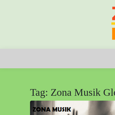
Skip
to
content
Zona Musik: Tempat Nada Bertemu Jiwa
ZONA MUSI
Tag:
Zona Musik Gl