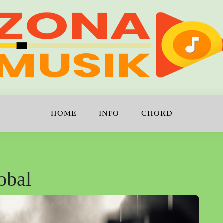
!
K
HOME
INFO
CHORD
obal