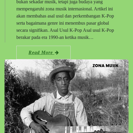
bukan sekadar musik, tetapi juga budaya yang
mempengaruhi zona musik internasional. Artikel ini
akan membahas asal usul dan perkembangan K-Pop
serta bagaimana genre ini menembus pasar global
secara signifikan. Asal Usul K-Pop Asal usul K-Pop
berakar pada era 1990-an ketika musik…
Read More