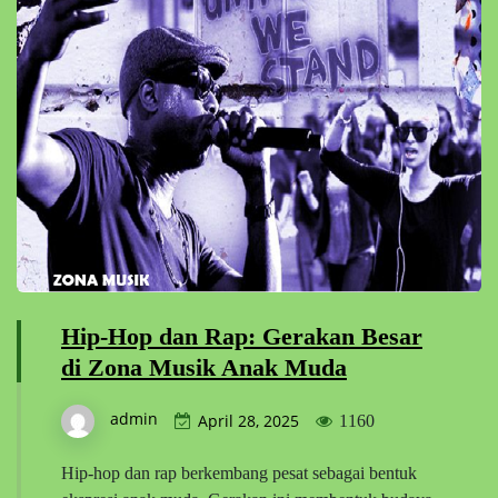
Hip-Hop dan Rap: Gerakan Besar
di Zona Musik Anak Muda
admin
April 28, 2025
1160
Hip-hop dan rap berkembang pesat sebagai bentuk