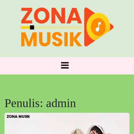
Skip
to
content
Zona Musik: Tempat Nada Bertemu Jiwa!
ZONA MUSIK
Penulis:
admin