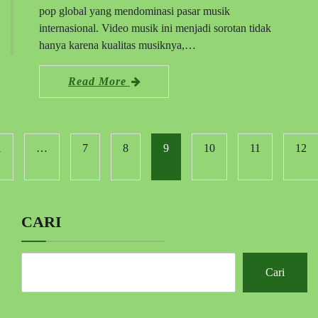
pop global yang mendominasi pasar musik
internasional. Video musik ini menjadi sorotan tidak
hanya karena kualitas musiknya,…
Read More
1
…
7
8
9
10
11
12
CARI
Cari