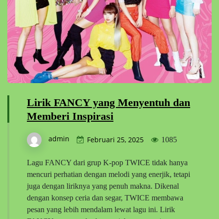
Lirik FANCY yang Menyentuh dan
Memberi Inspirasi
admin
Februari 25, 2025
1085
Lagu FANCY dari grup K-pop TWICE tidak hanya
mencuri perhatian dengan melodi yang enerjik, tetapi
juga dengan liriknya yang penuh makna. Dikenal
dengan konsep ceria dan segar, TWICE membawa
pesan yang lebih mendalam lewat lagu ini. Lirik