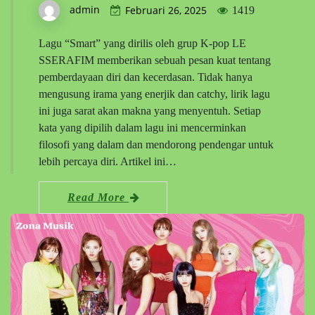
admin
Februari 26, 2025
1419
Lagu “Smart” yang dirilis oleh grup K-pop LE
SSERAFIM memberikan sebuah pesan kuat tentang
pemberdayaan diri dan kecerdasan. Tidak hanya
mengusung irama yang enerjik dan catchy, lirik lagu
ini juga sarat akan makna yang menyentuh. Setiap
kata yang dipilih dalam lagu ini mencerminkan
filosofi yang dalam dan mendorong pendengar untuk
lebih percaya diri. Artikel ini…
Read More