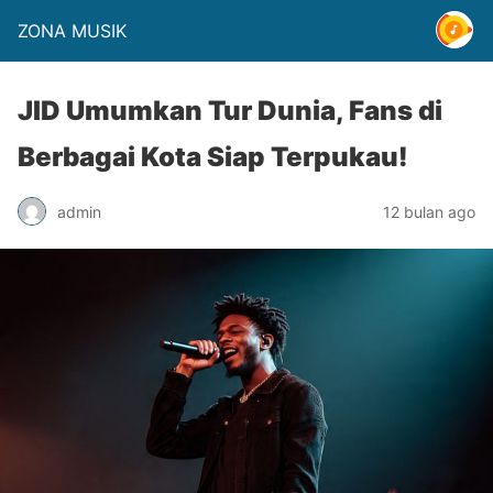
ZONA MUSIK
JID Umumkan Tur Dunia, Fans di
Berbagai Kota Siap Terpukau!
admin
12 bulan ago