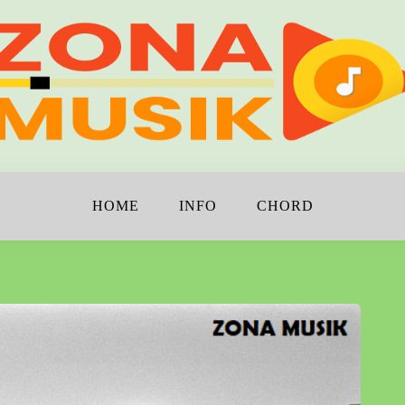
!
K
HOME
INFO
CHORD